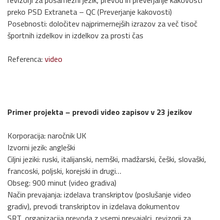
revizorji za posamezni jezik, prevod in preverjanje kakovosti
preko PSD Extraneta – QC (Preverjanje kakovosti)
Posebnosti: določitev najprimernejših izrazov za več tisoč
športnih izdelkov in izdelkov za prosti čas
Referenca:
video
Primer projekta – prevodi video zapisov v 23 jezikov
Korporacija: naročnik UK
Izvorni jezik: angleški
Ciljni jeziki: ruski, italijanski, nemški, madžarski, češki, slovaški,
francoski, poljski, korejski in drugi…
Obseg: 900 minut (video gradiva)
Način prevajanja: izdelava transkriptov (poslušanje video
gradiv), prevodi transkriptov in izdelava dokumentov
SRT, organizacija prevoda z vsemi prevajalci, revizorji za