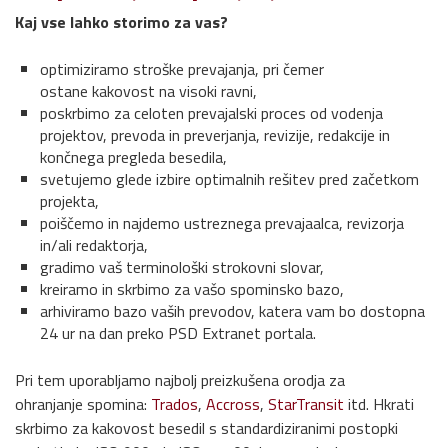
Kaj vse lahko storimo za vas?
optimiziramo stroške prevajanja, pri čemer
ostane kakovost na visoki ravni,
poskrbimo za celoten prevajalski proces od vodenja
projektov, prevoda in preverjanja, revizije, redakcije in
končnega pregleda besedila,
svetujemo glede izbire optimalnih rešitev pred začetkom
projekta,
poiščemo in najdemo ustreznega prevajaalca, revizorja
in/ali redaktorja,
gradimo vaš terminološki strokovni slovar,
kreiramo in skrbimo za vašo spominsko bazo,
arhiviramo bazo vaših prevodov, katera vam bo dostopna
24 ur na dan preko PSD Extranet portala.
Pri tem uporabljamo najbolj preizkušena orodja za
ohranjanje spomina:
Trados
,
Accross
,
StarTransit
itd. Hkrati
skrbimo za kakovost besedil s standardiziranimi postopki