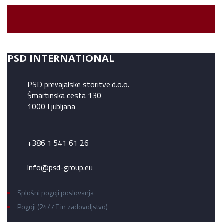
PSD INTERNATIONAL
PSD prevajalske storitve d.o.o.
Šmartinska cesta 130
1000 Ljubljana
+386 1 541 61 26
info@psd-group.eu
Splošni pogoji poslovanja
Pogoji (24/7 T in zadovoljstvo)