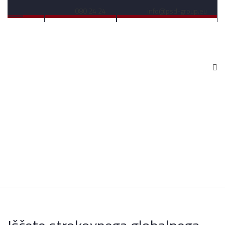
080 24 24
info@psd-group.eu
Za korporacije in podjetja