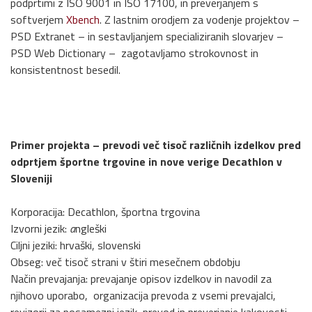
podprtimi z ISO 9001 in ISO 17100, in preverjanjem s
softverjem
Xbench
. Z lastnim orodjem za vodenje projektov –
PSD Extranet – in sestavljanjem specializiranih slovarjev –
PSD Web Dictionary – zagotavljamo strokovnost in
konsistentnost besedil.
Primer projekta – prevodi več tisoč različnih izdelkov pred
odprtjem športne trgovine in nove verige Decathlon v
Sloveniji
Korporacija: Decathlon, športna trgovina
Izvorni jezik:
a
ngleški
Ciljni jeziki: hrvaški, slovenski
Obseg: več tisoč strani v štiri mesečnem obdobju
Način prevajanja: prevajanje opisov izdelkov in navodil za
njihovo uporabo, organizacija prevoda z vsemi prevajalci,